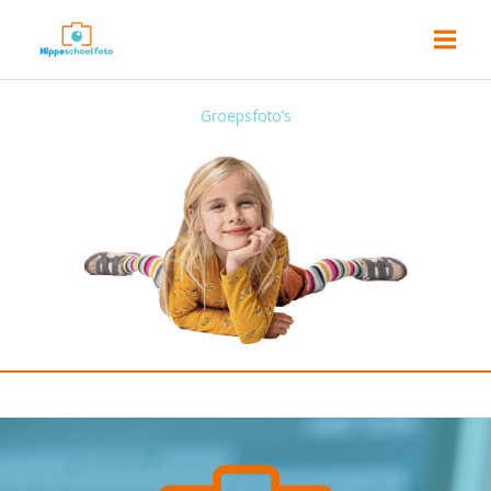
Ga
naar
de
inhoud
Groepsfoto’s