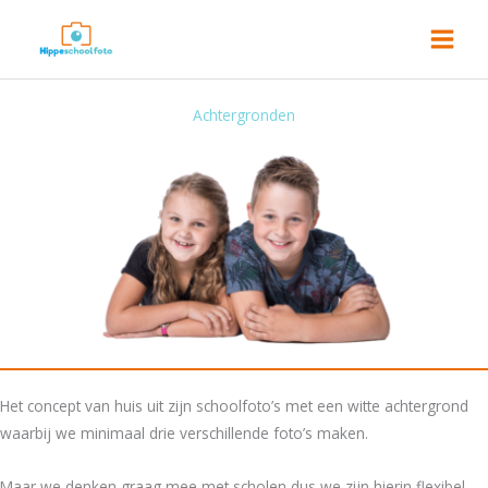
Ga
naar
de
inhoud
Achtergronden
Het concept van huis uit zijn schoolfoto’s met een witte achtergrond
waarbij we minimaal drie verschillende foto’s maken.
Maar we denken graag mee met scholen dus we zijn hierin flexibel.