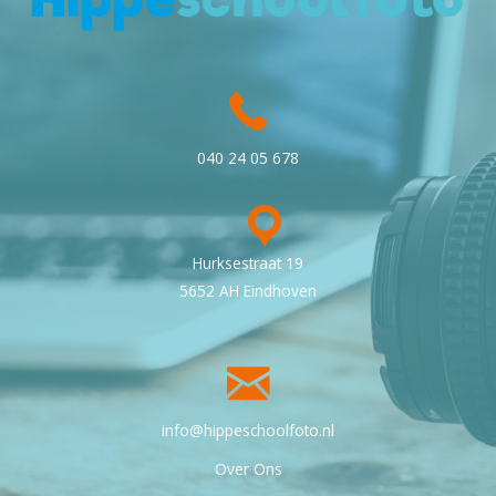
040 24 05 678
Hurksestraat 19
5652 AH Eindhoven
info@hippeschoolfoto.nl
Over Ons